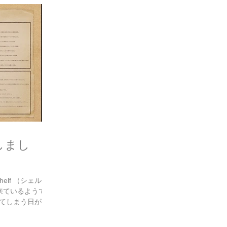
しまし
elf （シェル
来ているようで、
てしまう日があ
 ご来店いただく
いっきに増やしま