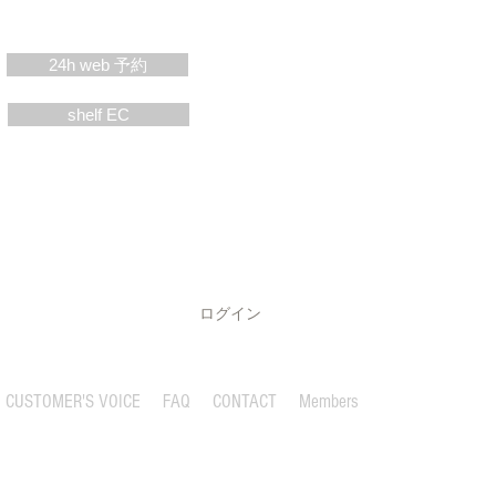
24h web 予約
shelf EC
ログイン
CUSTOMER'S VOICE
FAQ
CONTACT
Members