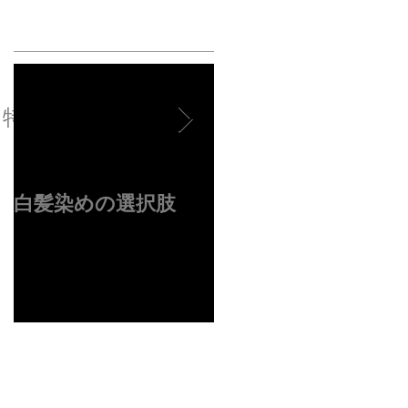
特集記事
白髪染めの選択肢
４周年ありがとうご
ざいます✂︎