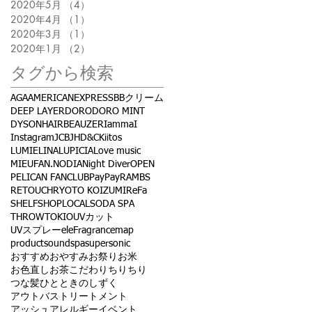
2020年5月
（4）
4件の記事
2020年4月
（1）
1件の記事
2020年3月
（1）
1件の記事
2020年1月
（2）
2件の記事
タグから検索
AGA
AMERICANEXPRESS
BBクリーム
DEEP LAYER
DORO
DORO MINT
DYSON
HAIRBEAUZER
IammaI
Instagram
JCB
JHD&C
Kiitos
LUMIELINA
LUPICIA
Love music
MIEUFA
N.
NODIA
Night Diver
OPEN
PELICAN FANCLUB
PayPay
RAMBS
RETOUCH
RYOTO KOIZUMI
ReFa
SHELF
SHOPLOCAL
SODA SPA
THROW
TOKIO
UVカット
UVスプレー
eleFragrance
map
product
sound
spa
supersonic
おすすめ
おやすみ
お祭り
お米
お色直し
お茶
こだわり
ちりちり
つな髪
ひとときのしずく
アウトバストリートメント
アッシュ
アレルギー
イベント