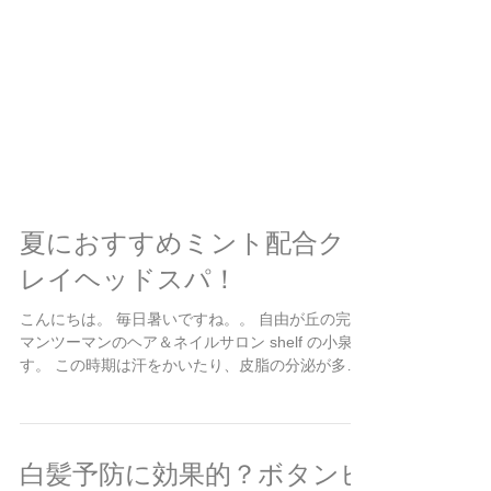
夏におすすめミント配合ク
レイヘッドスパ！
こんにちは。 毎日暑いですね。。 自由が丘の完全
マンツーマンのヘア＆ネイルサロン shelf の小泉で
す。 この時期は汗をかいたり、皮脂の分泌が多く
なることで、毛穴が汚れで塞がった状態になりや
すいです。 また、頭皮(主に分け目やつむじなど)