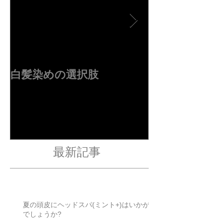
特集記事
白髪染めの選択肢
４周年ありが
す✂︎
最新記事