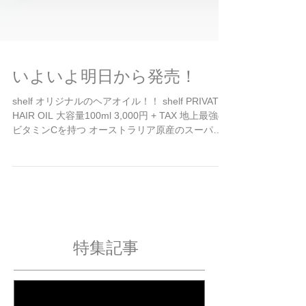
いよいよ明日から発売！
shelf オリジナルのヘアオイル！！ shelf PRIVATE
HAIR OIL 大容量100ml 3,000円 + TAX 地上最強の
ビタミンCを持つ オーストラリア原産のスーパー
フルーツ カカドゥプラム カカドゥプラムオイル 毛
髪の水分量を調節し...