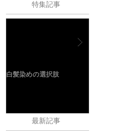
特集記事
白髪染めの選択肢
４周年ありが
す✂︎