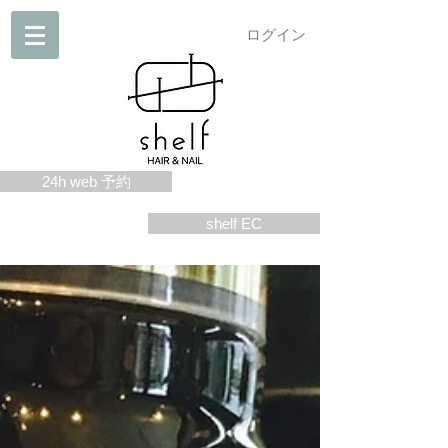
ログイン
24h web 予約
shelf EC