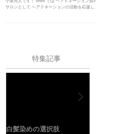
ヘアドネーション活動報告✂︎
こんにちは 自由が丘の美容室 shelf (シェルフ) の
小泉亮人です！ shelf では ヘアドネーション賛同
サロンとして ヘアドネーションの活動を応援して
います！ ヘアドネーションとは、 日本で初めての
ヘアドネーション団体 NPO法人 JHD&C (Japan
Hair...
特集記事