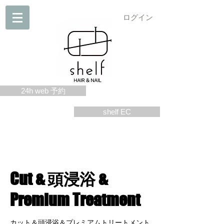
ログイン
24h web 予約
shelf EC
Cut & 頭浸浴 &
Premium Treatment
カット＆頭浸浴＆プレミアムトリートメント