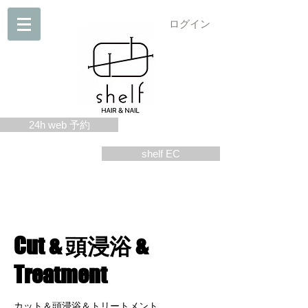
ログイン
24h web 予約
shelf EC
Cut & 頭浸浴 &
Treatment
カット＆頭浸浴＆トリートメント