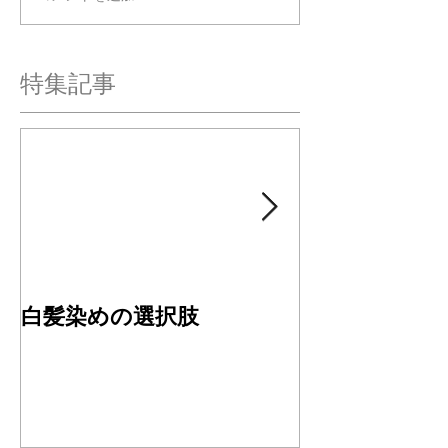
特集記事
白髪染めの選択肢
４周年ありが
す✂︎