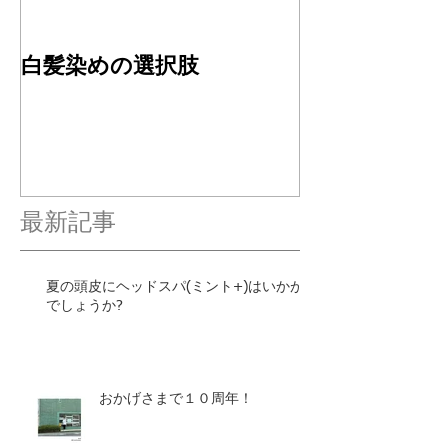
白髪染めの選択肢
４周年ありが
す✂︎
最新記事
夏の頭皮にヘッドスパ(ミント+)はいかが
でしょうか?
おかげさまで１０周年！