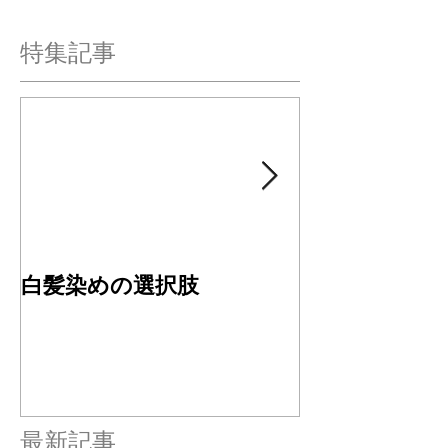
特集記事
白髪染めの選択肢
４周年ありが
す✂︎
最新記事