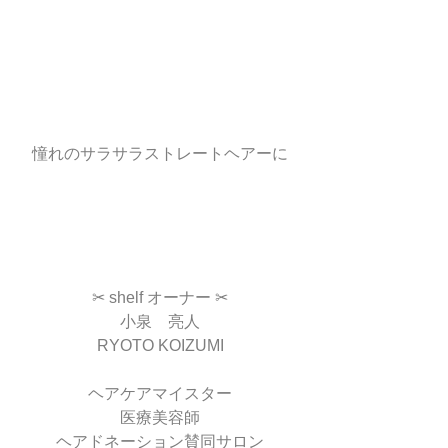
憧れのサラサラストレートヘアーに
✂︎ shelf オーナー ✂︎
小泉　亮人
RYOTO KOIZUMI
ヘアケアマイスター
医療美容師
ヘアドネーション賛同サロン