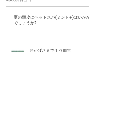
夏の頭皮にヘッドスパ(ミント+)はいかが
でしょうか?
おかげさまで１０周年！
ヘアドネーションの活動報告✂︎
ダメージレスな白髪染め[NODIA]