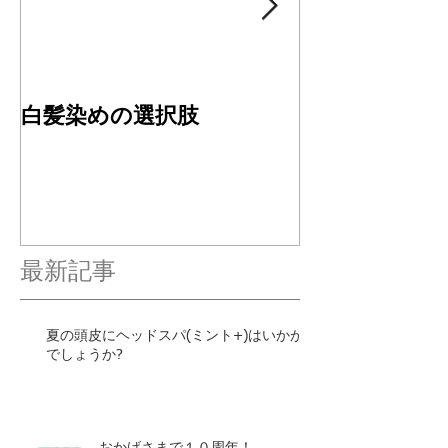
白髪染めの選択肢
４周年ありが
す✂︎
最新記事
夏の頭皮にヘッドスパ(ミント+)はいかが
でしょうか?