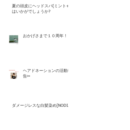
夏の頭皮にヘッドスパ(ミント+)
はいかがでしょうか?
おかげさまで１０周年！
ヘアドネーションの活動報
告✂︎
ダメージレスな白髪染め[NODIA]