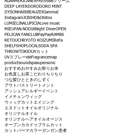
AGA
AMERICANEXPRESS
BBクリーム
DEEP LAYER
DORO
DORO MINT
DYSON
HAIRBEAUZER
IammaI
Instagram
JCB
JHD&C
Kiitos
LUMIELINA
LUPICIA
Love music
MIEUFA
N.
NODIA
Night Diver
OPEN
PELICAN FANCLUB
PayPay
RAMBS
RETOUCH
RYOTO KOIZUMI
ReFa
SHELF
SHOPLOCAL
SODA SPA
THROW
TOKIO
UVカット
UVスプレー
eleFragrance
map
product
sound
spa
supersonic
おすすめ
おやすみ
お祭り
お米
お色直し
お茶
こだわり
ちりちり
つな髪
ひとときのしずく
アウトバストリートメント
アッシュ
アレルギー
イベント
イメチェン
ウィッグ
ウィッグカット
エイジング
エヌドット
オイル
オリジナル
オリジナルオイル
オリジナルヘアオイル
オージス
オープン
カカドゥプラム
カット
カットパーマ
カラー
ガン
ガン患者