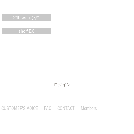
24h web 予約
shelf EC
ログイン
CUSTOMER'S VOICE
FAQ
CONTACT
Members