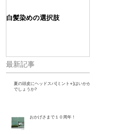
白髪染めの選択肢
４周年ありが
す✂︎
最新記事
夏の頭皮にヘッドスパ(ミント+)はいかが
でしょうか?
おかげさまで１０周年！