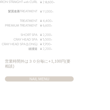
IRON STRAIGHT
with CURL
¥ 2 8,600-
TREATMENT
¥ 1 1,000-
髪質改善
TREATMENT
¥ 4,400-
PREMIUM TREATMENT
¥ 6,600-
SHORT SPA
​¥
2,200-
C
RAY HEAD SPA
¥ 5,500-
​CRAY HE
AD SPA (LONG)
¥ 7,700-
¥ 2,200-
頭浸浴
​営業時間外は３０分毎に+1,100円(要
相談)
NAIL MENU