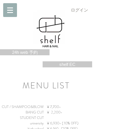
ログイン
24h web 予約
shelf EC
MENU LIST
CUT /
SHAMPOO&BLOW
¥ 7,700-
BANG CUT
¥ 2,2
00-
STUDENT CUT
university
¥ 6,930- ( 10% 0FF)
high school
¥ 6,160- (20% 0FF)