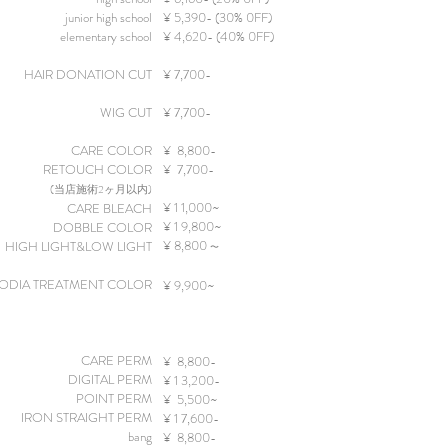
junior high school
¥ 5,390- (30% 0FF)
elementary school
¥ 4,620- (40% 0FF)
​HAIR DONATION CUT
¥ 7,7
00-
WIG CUT
¥ 7,700-
CARE COLOR
¥ 8,800-
​RETOUCH COL
OR
¥ 7,700-
(当店施術2ヶ月以内)
¥ 1 1,000~
CARE BLEACH
¥ 1 9,800~
DOBBLE COLOR
¥ 8,800
HIGH LIGHT&LOW LIGHT
〜
ODIA TREATMENT COLOR
¥ 9,900~
CARE PERM
¥ 8,800-
DIGITAL PERM
¥ 1 3,200-
POINT PERM
¥ 5,500~
IRON STRAIGHT PERM
¥ 1 7,600-
bang
¥ 8,800-