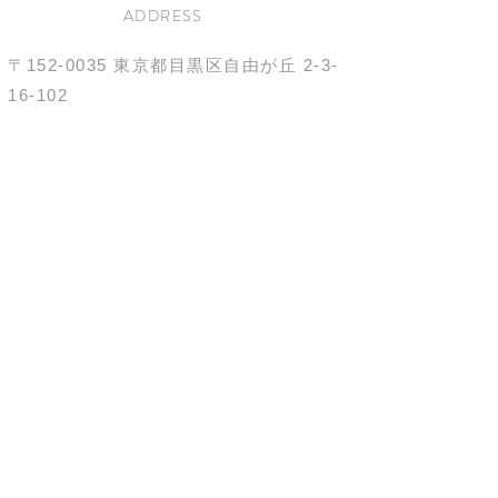
ADDRESS
〒152-0035
東京都目黒区自由が丘
2-3-
16-102
(自由が丘駅より徒歩10分)
OPENING HOURS
10:00-21:00
不定休
TEL
03-6421-4966
施術中のため電話に出れないこともございます。
ご予約はRESERVEページから。
お問い合わせはメールにてお願いいたします。