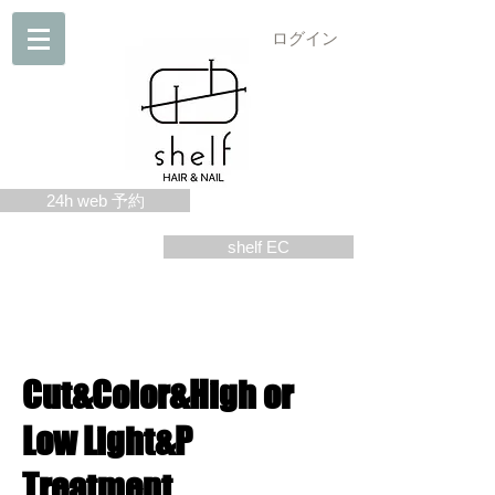
ログイン
24h web 予約
shelf EC
Cut&Color&High or
Low Light&P
Treatment