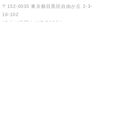
〒152-0035
東京都目黒区自由が丘
2-3-
16-102
(自由が丘駅より徒歩10分)
OPENING HOURS
10:00-21:00
不定休
TEL
03-6421-4966
施術中のため電話に出れないこともございます。
ご予約はRESERVEページから。
お問い合わせはメールにてお願いいたします。
© since 2016