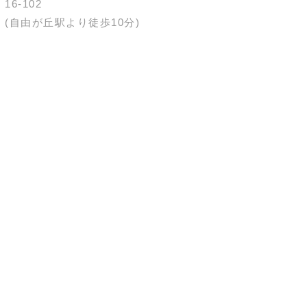
16-102
(自由が丘駅より徒歩10分)
OPENING HOURS
10:00-21:00
不定休
TEL
03-6421-4966
施術中のため電話に出れないこともございます。
ご予約はRESERVEページから。
お問い合わせはメールにてお願いいたします。
© since 2016
HAIR & NAIL
SALON