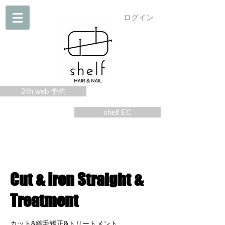
ログイン
24h web 予約
shelf EC
Cut & Iron Straight &
Treatment
カット&縮毛矯正&トリートメント