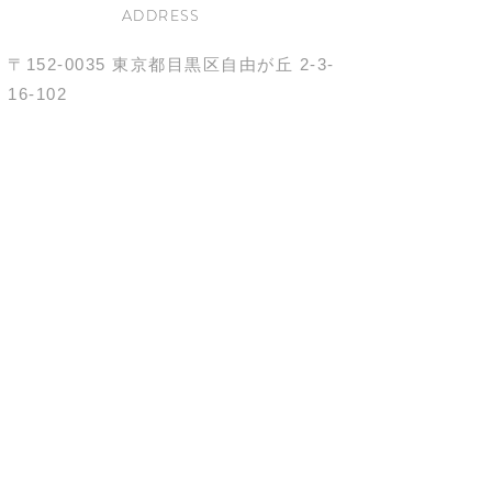
ADDRESS
〒152-0035
東京都目黒区自由が丘
2-3-
16-102
(自由が丘駅より徒歩10分)
OPENING HOURS
10:00-21:00
不定休
TEL
03-6421-4966
施術中のため電話に出れないこともございます。
ご予約はRESERVEページから。
お問い合わせはメールにてお願いいたします。