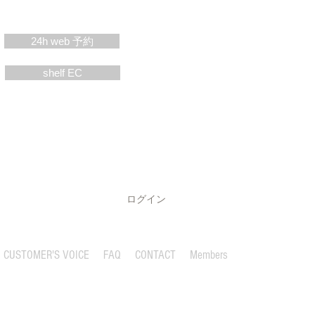
24h web 予約
shelf EC
ログイン
CUSTOMER'S VOICE
FAQ
CONTACT
Members