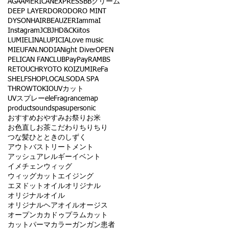
AGA
AMERICANEXPRESS
BBクリーム
DEEP LAYER
DORO
DORO MINT
DYSON
HAIRBEAUZER
IammaI
Instagram
JCB
JHD&C
Kiitos
LUMIELINA
LUPICIA
Love music
MIEUFA
N.
NODIA
Night Diver
OPEN
PELICAN FANCLUB
PayPay
RAMBS
RETOUCH
RYOTO KOIZUMI
ReFa
SHELF
SHOPLOCAL
SODA SPA
THROW
TOKIO
UVカット
UVスプレー
eleFragrance
map
product
sound
spa
supersonic
おすすめ
おやすみ
お祭り
お米
お色直し
お茶
こだわり
ちりちり
つな髪
ひとときのしずく
アウトバストリートメント
アッシュ
アレルギー
イベント
イメチェン
ウィッグ
ウィッグカット
エイジング
エヌドット
オイル
オリジナル
オリジナルオイル
オリジナルヘアオイル
オージス
オープン
カカドゥプラム
カット
カットパーマ
カラー
ガン
ガン患者