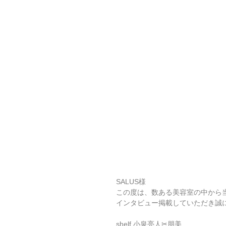
SALUS様
この度は、数ある美容室の中から
インタビュー掲載していただき誠
shelf 小泉亮人✂︎朋美