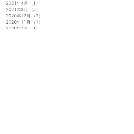
2021年4月
（1）
1件の記事
2021年3月
（5）
5件の記事
2020年12月
（2）
2件の記事
2020年11月
（1）
1件の記事
2020年7月
（1）
1件の記事
2020年6月
（1）
1件の記事
2020年5月
（4）
4件の記事
2020年4月
（1）
1件の記事
2020年3月
（1）
1件の記事
2020年1月
（2）
2件の記事
タグから検索
AGA
AMERICANEXPRESS
BBクリーム
DEEP LAYER
DORO
DORO MINT
DYSON
HAIRBEAUZER
IammaI
Instagram
JCB
JHD&C
Kiitos
LUMIELINA
LUPICIA
Love music
MIEUFA
N.
NODIA
Night Diver
OPEN
PELICAN FANCLUB
PayPay
RAMBS
RETOUCH
RYOTO KOIZUMI
ReFa
SHELF
SHOPLOCAL
SODA SPA
THROW
TOKIO
UVカット
UVスプレー
eleFragrance
map