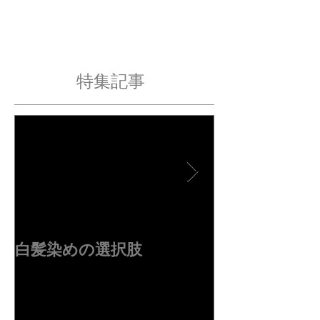
特集記事
白髪染めの選択肢
４周年ありが
す✂︎