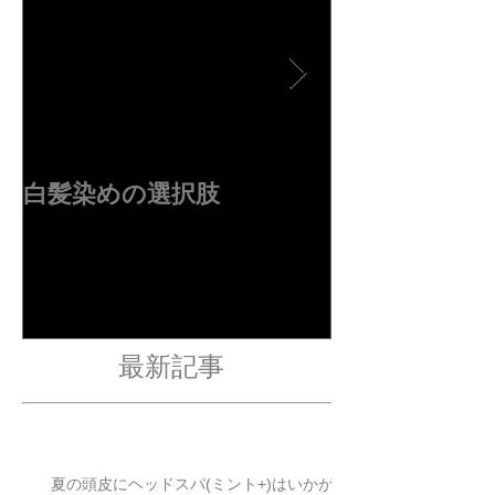
特集記事
を包み込む新感覚のリラクゼーションメニューで
す。 短時間でも深いリラックス感を味わえ、 頭皮
のベタつき 汗や皮脂汚れ カラー後の残留物 夏の疲
労感 をスッキリ整えてくれます。 まるで“頭のお
風呂”。 静かな水音に包まれながら、日常を少し忘
れる癒し時間をお過ごしください。 夏に頭浸浴が
おすすめな理由 ① 汗・皮脂汚れをリセット 夏は皮
脂分泌が増え、毛穴汚れが溜まりやすい時期。 頭
浸浴は炭酸泉によって、普段のシャンプーでは落
としきれない汚れをやさし
白髪染めの選択肢
４周年ありが
す✂︎
最新記事