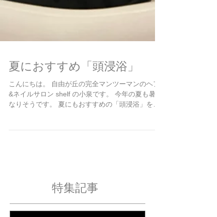
夏におすすめ「頭浸浴」
こんにちは。 自由が丘の完全マンツーマンのヘア
&ネイルサロン shelf の小泉です。 今年の夏も暑く
なりそうです。 夏にもおすすめの「頭浸浴」を紹
介させていただきます。 夏の疲れ、頭からリセッ
トしませんか？ 暑さや紫外線、冷房による乾
燥…。夏は髪や頭皮にとって、実はとても負担の
多い季節です。 「なんだか頭が重い」「汗や皮脂
でベタつく」「寝ても疲れが抜けない」 そんな夏
特有のお悩みにおすすめなのが、当店人気の“頭浸
浴”です。 頭浸浴とは？ フェイスラインからやさ
しくお湯を流し、 炭酸泉を掛け流しながら頭全体