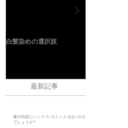
白髪染めの選択肢
４周年ありが
す✂︎
最新記事
夏の頭皮にヘッドスパ(ミント+)はいかが
でしょうか?