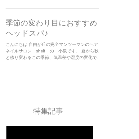
ノンジアミンのヘアカラー [NODIA] (ノジア) で
す！...
季節の変わり目におすすめ
ヘッドスパ♪
こんにちは 自由が丘の完全マンツーマンのヘア＆
ネイルサロン shelf の 小泉です。 夏から秋へ
と移り変わるこの季節、気温差や湿度の変化で体
も心もなんとなく疲れを感じやすくなりますよ
ね。 夏の強い紫外線や汗によるベタつきで、頭皮
は想像以上にダメージを受けています。...
特集記事