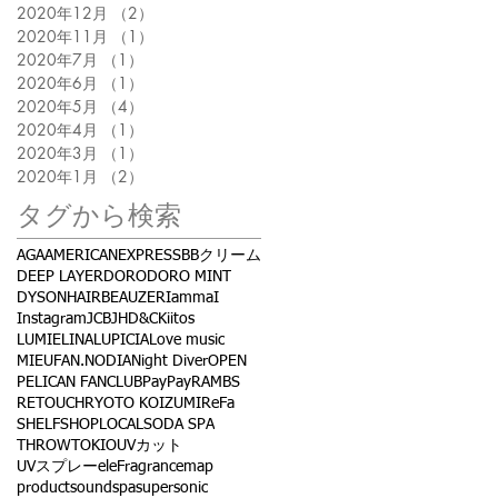
2020年12月
（2）
2件の記事
2020年11月
（1）
1件の記事
2020年7月
（1）
1件の記事
2020年6月
（1）
1件の記事
2020年5月
（4）
4件の記事
2020年4月
（1）
1件の記事
2020年3月
（1）
1件の記事
2020年1月
（2）
2件の記事
タグから検索
AGA
AMERICANEXPRESS
BBクリーム
DEEP LAYER
DORO
DORO MINT
DYSON
HAIRBEAUZER
IammaI
Instagram
JCB
JHD&C
Kiitos
LUMIELINA
LUPICIA
Love music
MIEUFA
N.
NODIA
Night Diver
OPEN
PELICAN FANCLUB
PayPay
RAMBS
RETOUCH
RYOTO KOIZUMI
ReFa
SHELF
SHOPLOCAL
SODA SPA
THROW
TOKIO
UVカット
UVスプレー
eleFragrance
map
product
sound
spa
supersonic