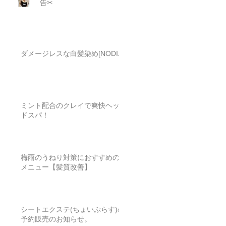
告✂︎
ダメージレスな白髪染め[NODIA]
ミント配合のクレイで爽快ヘッ
ドスパ！
梅雨のうねり対策におすすめの
メニュー【髪質改善】
シートエクステ(ちょいぷらす)の
予約販売のお知らせ。