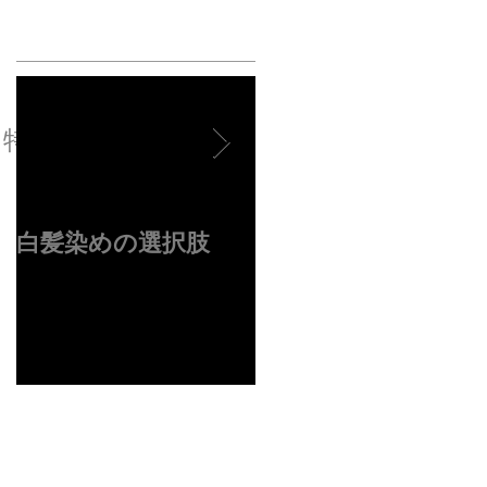
特集記事
白髪染めの選択肢
４周年ありがとうご
ざいます✂︎