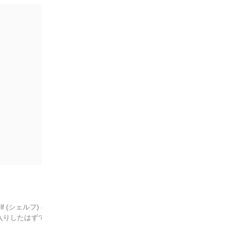
f (シェルフ) の
入りしたはずです