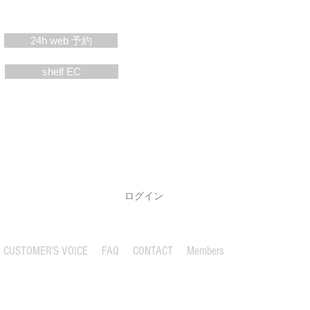
24h web 予約
shelf EC
ログイン
CUSTOMER'S VOICE
FAQ
CONTACT
Members