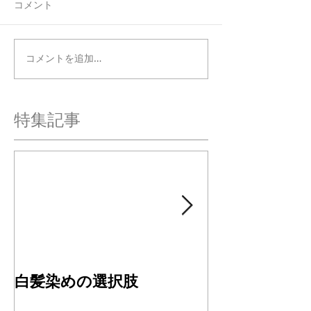
コメント
コメントを追加…
特集記事
白髪染めの選択肢
４周年ありが
す✂︎