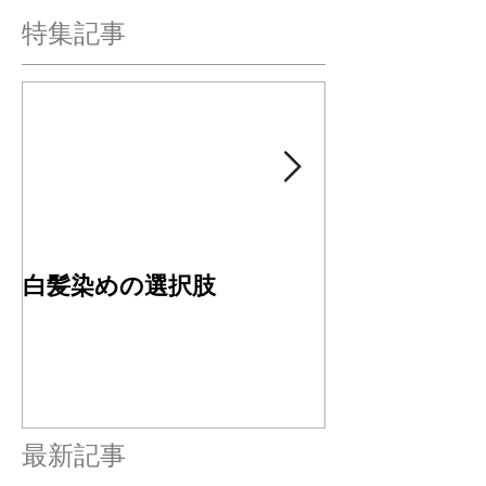
特集記事
白髪染めの選択肢
４周年ありが
す✂︎
最新記事