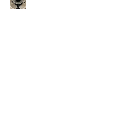
ミント×クレイの爽快ヘッドスパで頭皮リ
セット
ダメージレスヘアカラー NODIA
アーカイブ
2026年7月
（2）
2件の記事
2026年6月
（4）
4件の記事
2026年5月
（2）
2件の記事
2026年4月
（1）
1件の記事